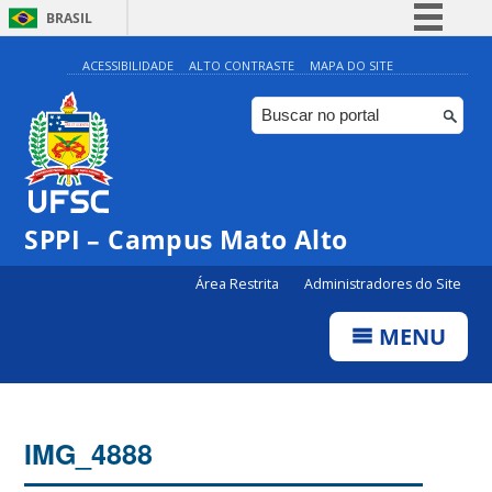
BRASIL
Simplifique!
ACESSIBILIDADE
ALTO CONTRASTE
MAPA DO SITE
Comunica BR
Participe
Acesso à informação
Legislação
SPPI – Campus Mato Alto
Canais
Área Restrita
Administradores do Site
MENU
IMG_4888