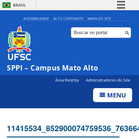
BRASIL
Simplifique!
ACESSIBILIDADE
ALTO CONTRASTE
MAPA DO SITE
Comunica BR
Participe
Acesso à informação
Legislação
SPPI – Campus Mato Alto
Canais
Área Restrita
Administradores do Site
MENU
11415534_852900074759536_76366