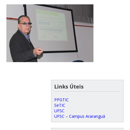
Links Úteis
PPGTIC
SeTIC
UFSC
UFSC – Campus Araranguá