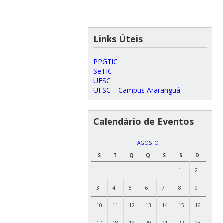
Links Úteis
PPGTIC
SeTIC
UFSC
UFSC – Campus Araranguá
Calendário de Eventos
AGOSTO
S
T
Q
Q
S
S
D
1
2
3
4
5
6
7
8
9
10
11
12
13
14
15
16
17
18
19
20
21
22
23