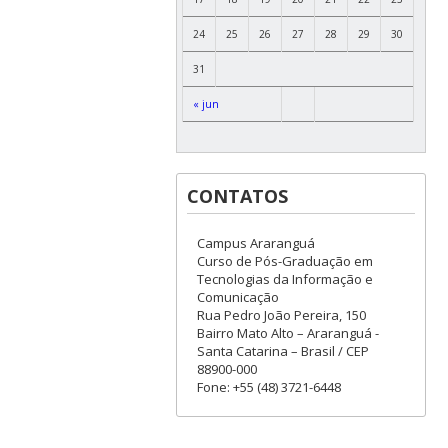
24
25
26
27
28
29
30
31
« jun
CONTATOS
Campus Araranguá
Curso de Pós-Graduação em
Tecnologias da Informação e
Comunicação
Rua Pedro João Pereira, 150
Bairro Mato Alto – Araranguá -
Santa Catarina – Brasil / CEP
88900-000
Fone: +55 (48) 3721-6448